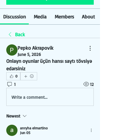
Discussion
Media
Members
About
Back
Pepko Akrapovik
June 5, 2026
Onlayn oyunlar üçün hansı saytı tövsiyə 
edərsiniz
0
1
12
Write a comment...
Newest
anryha elmartino
Jun 05