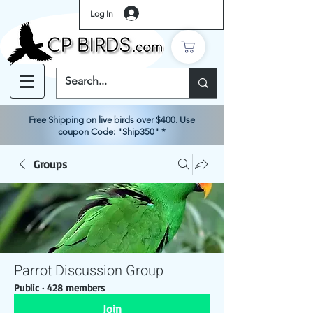
Log In
Free Shipping on live birds over $400. Use
coupon Code: "Ship350" *
Groups
Parrot Discussion Group
Public
·
428 members
Join