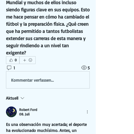
Mundial y muchos de ellos incluso 
siendo figuras clave en sus equipos. Esto 
me hace pensar en cómo ha cambiado el 
fútbol y la preparación física. ¿Qué creen 
que ha permitido a tantos futbolistas 
extender sus carreras de esta manera y 
seguir rindiendo a un nivel tan 
exigente?
0
1
5
Kommentar verfassen...
Aktuell
Robert Ford
08. Juli
Es una observación muy acertada; el deporte 
ha evolucionado muchísimo. Antes, un 