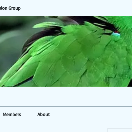
sion Group
Members
About