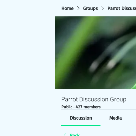
Home
Groups
Parrot Discus
Parrot Discussion Group
Public
·
427 members
Discussion
Media
Back