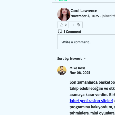
Carol Lawrence
November 4, 2025
·
joined t
0
1 Comment
Write a comment...
Sort by:
Newest
Mike Ross
Nov 08, 2025
Son zamanlarda basketbola 
takip edebileceğim ve etki
1xbet yeni casino siteleri
 
programına bakıyordum, anc
tahminlere, mini oyunlara 